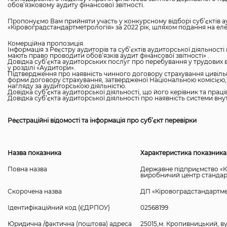
обов’язковому аудиту фінансової звітності.
Пропонуємо Вам прийняти участь у конкурсному відборі суб’єктів ау
«Кіровоградстандартметрологія» за 2022 рік, шляхом подання на ел
Комерційна пропозиція.
Інформація з Реєстру аудиторів та суб’єктів аудиторської діяльності 
мають право проводити обов’язків аудит фінансової звітності» .
Довідка суб’єкта аудиторських послуг про перебування у трудових в
у розділі «Аудитори».
Підтвердження про наявність чинного договору страхування цивільн
форми договору страхування, затвердженої Національною комісією,
нагляду за аудиторською діяльністю.
Довідка суб’єкта аудиторської діяльності, що його керівник та пра
Довідка суб’єкта аудиторської діяльності про наявність системи вн
Реєстраційні відомості та інформація про суб’єкт перевірки
Назва показника
Характеристика показника
Повна назва
Державне підприємство «К
виробничий центр стандарти
Скорочена назва
ДП «Кіровоградстандартме
Ідентифікаційний код (ЄДРПОУ)
02568199
Юридична /фактична (поштова) адреса
25015,м. Кропивницький, ву