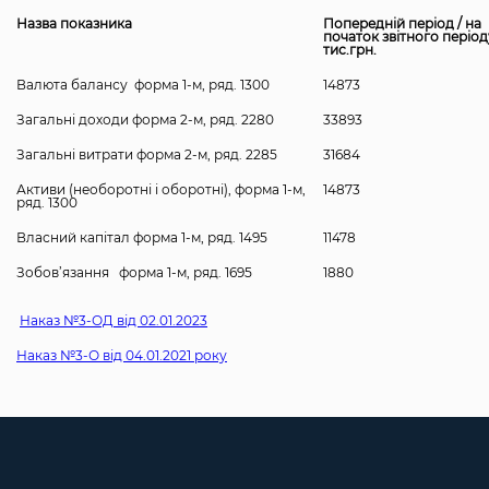
Назва показника
Попередній період / на
початок звітного період
тис.грн.
Валюта балансу форма 1-м, ряд. 1300
14873
Загальні доходи форма 2-м, ряд. 2280
33893
Загальні витрати форма 2-м, ряд. 2285
31684
Активи (необоротні і оборотні), форма 1-м,
14873
ряд. 1300
Власний капітал форма 1-м, ряд. 1495
11478
Зобов’язання форма 1-м, ряд. 1695
1880
Наказ №3-ОД від 02.01.2023
Наказ №3-О від 04.01.2021 року