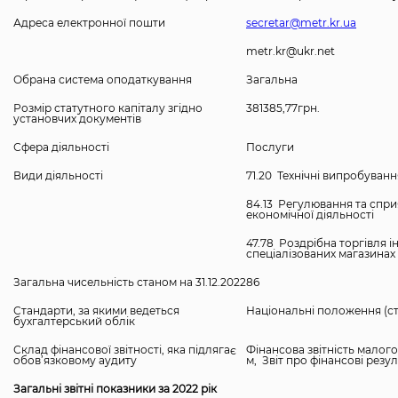
Адреса електронної пошти
secretar@metr.kr.ua
metr.kr@ukr.net
Обрана система оподаткування
Загальна
Розмір статутного капіталу згідно
381385,77грн.
установчих документів
Сфера діяльності
Послуги
Види діяльності
71.20 Технічні випробуван
84.13 Регулювання та спр
економічної діяльності
47.78 Роздрібна торгівля
спеціалізованих магазинах
Загальна чисельність станом на 31.12.2022
86
Стандарти, за якими ведеться
Національні положення (ст
бухгалтерський облік
Склад фінансової звітності, яка підлягає
Фінансова звітність малог
обов’язковому аудиту
м, Звіт про фінансові резу
Загальні звітні показники за 2022 рік