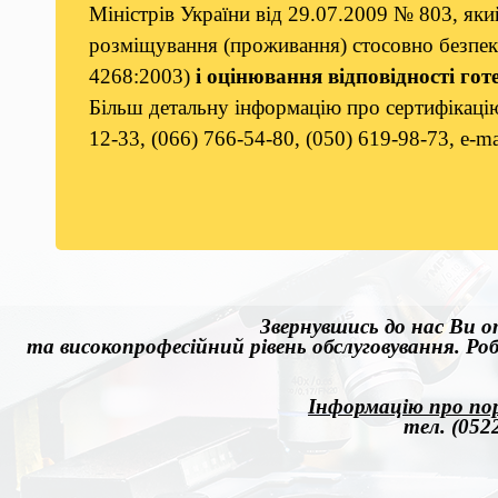
Міністрів України від 29.07.2009 № 803, як
розміщування (проживання) стосовно безпеки
4268:2003)
і оцінювання відповідності гот
Більш детальну інформацію про сертифікацію
12-33, (066) 766-54-80, (050) 619-98-73, e-ma
Звернувшись д
о
нас Ви о
та високопрофесійний рівень обслуговування. Ро
Інформацію про по
тел. (0522